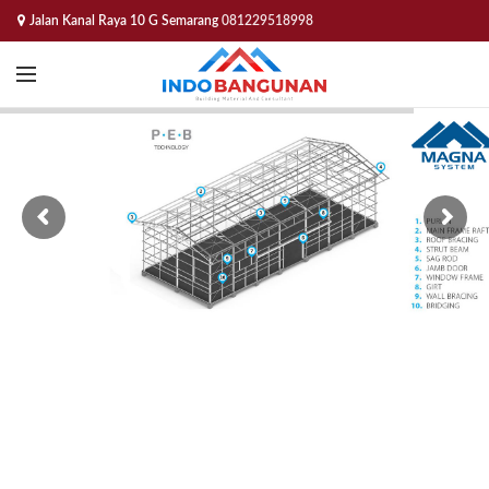
Jalan Kanal Raya 10 G Semarang
081229518998
Chcesz zacząć grać w swoje ulubione automaty już teraz, ale w nowym
kasynie i bez konieczności wydawania pieniędzy? A co powiesz na 10
darmowych spinów
http://www.onlinecasino-pl24.com/darmowe-
spiny/10-spinow
w postaci bonusu bez depozytu? Właśnie to
przygotowaliśmy dla Ciebie w tym artykule . I nie tylko to, ale wiesz, że
rozpieszczamy cię całą naszą wiedzą, abyś mógł uzyskać jak największą
wygraną!