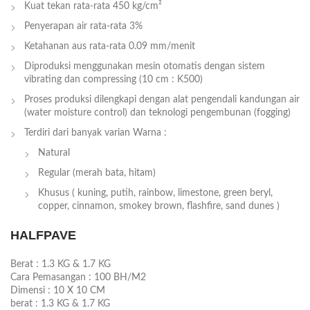
Kuat tekan rata-rata 450 kg/cm²
Penyerapan air rata-rata 3%
Ketahanan aus rata-rata 0.09 mm/menit
Diproduksi menggunakan mesin otomatis dengan sistem
vibrating dan compressing (10 cm : K500)
Proses produksi dilengkapi dengan alat pengendali kandungan air
(water moisture control) dan teknologi pengembunan (fogging)
Terdiri dari banyak varian Warna :
Natural
Regular (merah bata, hitam)
Khusus ( kuning, putih, rainbow, limestone, green beryl,
copper, cinnamon, smokey brown, flashfire, sand dunes )
HALFPAVE
Berat :
1.3 KG & 1.7 KG
Cara Pemasangan :
100 BH/M2
Dimensi :
10 X 10 CM
berat :
1.3 KG & 1.7 KG