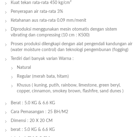
Kuat tekan rata-rata 450 kg/cm²
Penyerapan air rata-rata 3%
Ketahanan aus rata-rata 0.09 mm/menit
Diproduksi menggunakan mesin otomatis dengan sistem
vibrating dan compressing (10 cm : K500)
Proses produksi dilengkapi dengan alat pengendali kandungan air
(water moisture control) dan teknologi pengembunan (fogging)
Terdiri dari banyak varian Warna :
Natural
Regular (merah bata, hitam)
Khusus ( kuning, putih, rainbow, limestone, green beryl,
copper, cinnamon, smokey brown, flashfire, sand dunes )
Berat :
5.0 KG & 6.6 KG
Cara Pemasangan :
25 BH/M2
Dimensi :
20 X 20 CM
berat :
5.0 KG & 6.6 KG