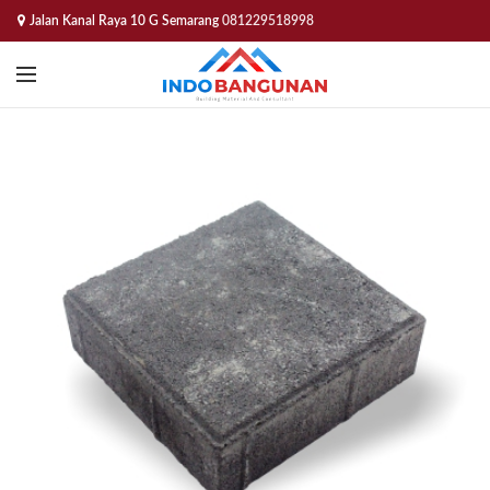
Jalan Kanal Raya 10 G Semarang
081229518998