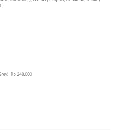
nbow, limestone, green beryl, copper, cinnamon, smokey
 )
 Grey) Rp 248.000