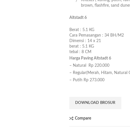
Khusus ( kuning, putih, rai
brown, flashfire, sand dunes
Altstadt 6
Berat :
5.1 KG
Cara Pemasangan :
34 BH/M2
Dimensi :
14 x 21
berat :
5.1 KG
tebal :
8 CM
Harga Paving Altstadt 6
– Natural Rp 220.000
– Regular(Merah, Hitam, Natural
– Putih Rp 273.000
DOWNLOAD BROSUR
Compare