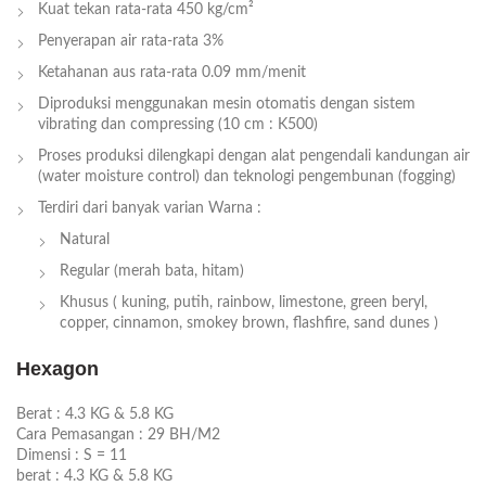
Kuat tekan rata-rata 450 kg/cm²
Penyerapan air rata-rata 3%
Ketahanan aus rata-rata 0.09 mm/menit
Diproduksi menggunakan mesin otomatis dengan sistem
vibrating dan compressing (10 cm : K500)
Proses produksi dilengkapi dengan alat pengendali kandungan air
(water moisture control) dan teknologi pengembunan (fogging)
Terdiri dari banyak varian Warna :
Natural
Regular (merah bata, hitam)
Khusus ( kuning, putih, rainbow, limestone, green beryl,
copper, cinnamon, smokey brown, flashfire, sand dunes )
Hexagon
Berat :
4.3 KG & 5.8 KG
Cara Pemasangan :
29 BH/M2
Dimensi :
S = 11
berat :
4.3 KG & 5.8 KG