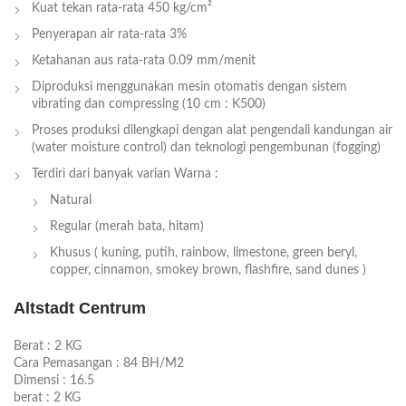
Kuat tekan rata-rata 450 kg/cm²
Penyerapan air rata-rata 3%
Ketahanan aus rata-rata 0.09 mm/menit
Diproduksi menggunakan mesin otomatis dengan sistem
vibrating dan compressing (10 cm : K500)
Proses produksi dilengkapi dengan alat pengendali kandungan air
(water moisture control) dan teknologi pengembunan (fogging)
Terdiri dari banyak varian Warna :
Natural
Regular (merah bata, hitam)
Khusus ( kuning, putih, rainbow, limestone, green beryl,
copper, cinnamon, smokey brown, flashfire, sand dunes )
Altstadt Centrum
Berat :
2 KG
Cara Pemasangan :
84 BH/M2
Dimensi :
16.5
berat :
2 KG